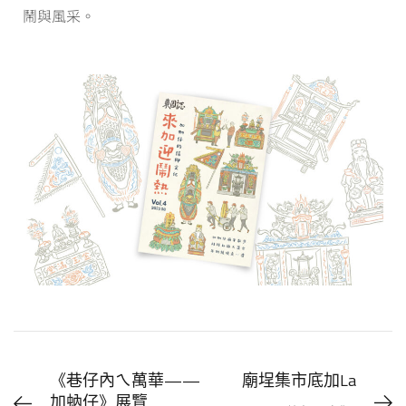
鬧與風采。
《巷仔內ㄟ萬華——
廟埕集市底加La
加蚋仔》展覽