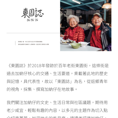
《東園誌》於2018年發跡於百年老街東園街，這條街是
過去加蚋仔核心的交通、生活要道，乘載著此地的歷史
與記憶，具代表性，故以「東園誌」為名，從返鄉青年
的視角，採集、撰寫加蚋仔在地故事。
我們關注加蚋仔的文史、生活日常與社區議題，期待用
老少咸宜、輕鬆有趣的內容，以多元的主題作為切入點