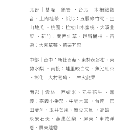
北部｜基隆：鎖管 ・台北：木柵鐵觀
音、土肉桂茶 ・新北：五股綠竹筍、金
山地瓜 ・桃園：拉拉山水蜜桃、大溪韭
菜 ・新竹：關西仙草、峨眉桶柑 ・苗
栗：大溪草莓、苗栗芥菜
中部｜台中：新社香菇、東勢茂谷柑、東
勢水梨 ・南投：埔里皎白筍、魚池紅茶
・彰化：大村葡萄、二林火龍果
南部｜雲林：西螺米、元長花生 ・嘉
義：嘉義小番茄、中埔木耳 ・台南：官
田菱角、玉井芒果、麻豆文旦 ・高雄：
永安石斑、燕巢芭樂 ・屏東：車城洋
蔥、屏東蓮霧