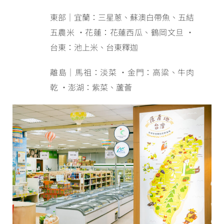
東部｜宜蘭：三星蔥、蘇澳白帶魚、五結
五農米 ・花蓮：花蓮西瓜、鶴岡文旦 ・
台東：池上米、台東釋迦
離島｜馬祖：淡菜 ・金門：高粱、牛肉
乾 ・澎湖：紫菜、蘆薈