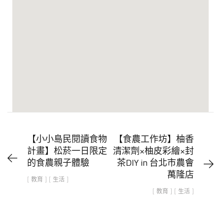
【小小島民閱讀食物
【食農工作坊】柚香
計畫】松菸一日限定
清潔劑×柚皮彩繪×封
的食農親子體驗
茶DIY in 台北市農會
萬隆店​
[ 教育 ] [ 生活 ]
[ 教育 ] [ 生活 ]