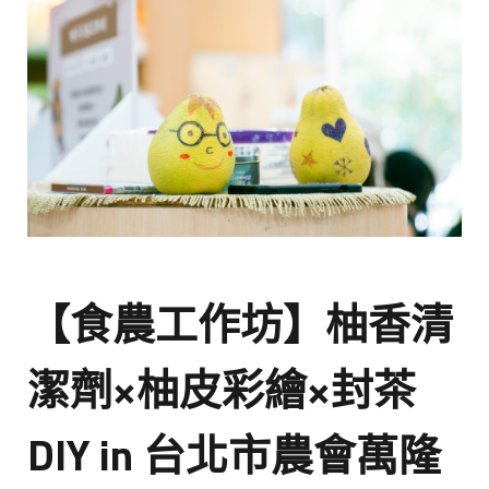
【食農工作坊】柚香清
潔劑×柚皮彩繪×封茶
DIY in 台北市農會萬隆