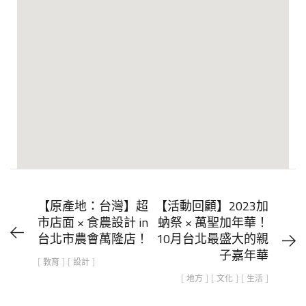
【原產地：台灣】超
【活動回顧】2023加
市店面 × 食農設計 in
蚋祭 × 萬聖加年華！
台北市農會萬隆店！​
10月台北最盛大的親
子嘉年華
[ 教育 ] [ 設計 ]
[ 地方 ] [ 文化 ] [ 生活 ]