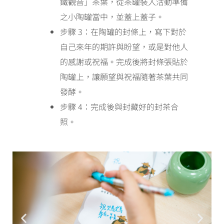
鐵觀音」茶葉，從茶罐裝入活動準備
之小陶罐當中，並蓋上蓋子。
步驟 3：在陶罐的封條上，寫下對於
自己來年的期許與盼望，或是對他人
的感謝或祝福。完成後將封條張貼於
陶罐上，讓願望與祝福隨著茶葉共同
發酵。
步驟 4：
完成後與封藏好的封茶合
照。