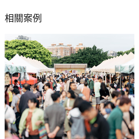
相關案例
【活動回顧】2024 在加生活節：
加蚋仔親子嘉年華圓滿落幕，締造
全新家庭回憶！
地方
文化
生活