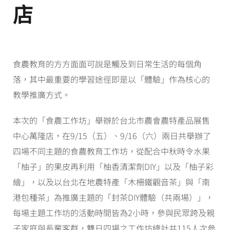
店
食農教育的方方面面可說是觸及到日常生活的每個角
落，其中最重要的學習途徑即是以「體驗」作為核心的
教學推廣方式。
本次的「食農工作坊」舉辦於台北市農會農特產品展售
中心萬隆店，在
9/15
（五）、
9/16
（六）兩日共舉辦了
四場不同主題的食農教育工作坊，從配合中秋時令水果
「柚子」的果皮再利用「柚香清潔劑
DIY
」以及「柚子彩
繪」，以及以台北在地農特產「木柵鐵觀音茶」與「南
港包種茶」為推廣主題的「封茶
DIY
體驗（共兩場）」，
每場主題工作坊的活動時間皆為
2
小時，參與民眾跨及親
子家庭與長輩客群，雙日四場之工作坊總計共
115
人次參