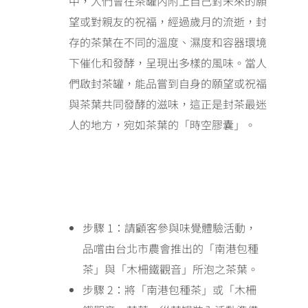
中，人們會在茶罐內附上自己對未來的願
望或對親友的祝福，經過歲月的流逝，封
存的茶葉在不同的溫度、濕度和容器環境
下催化和發酵，呈現出多樣的風味。當人
們啟封茶罐，能品嘗到自身的願望或祝福
與茶葉共同發酵的滋味，這正是封茶最迷
人的地方，宛如茶葉的「時空膠囊」。
步驟 1：請顧客參與味覺體驗活動，
品嚐由台北市農會推出的「南港包種
茶」與「木柵鐵觀音」所泡之茶葉。
步驟 2：將「南港包種茶」或「木柵