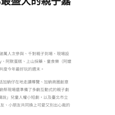
北最盛大的親子嘉
破萬人次參與、千對親子到場、現場設
by、阿默蛋糕、上山採藥、童食樂（阿嬤
，共度今年最好玩的週末。
括加蚋仔在地走讀導覽、加蚋商圈創意
加蚋祭現場還準備了多齣互動式的親子劇
聲說」兒童人權小短劇，以及臺北市立
朋友、小朋友共同換上可愛又別出心裁的