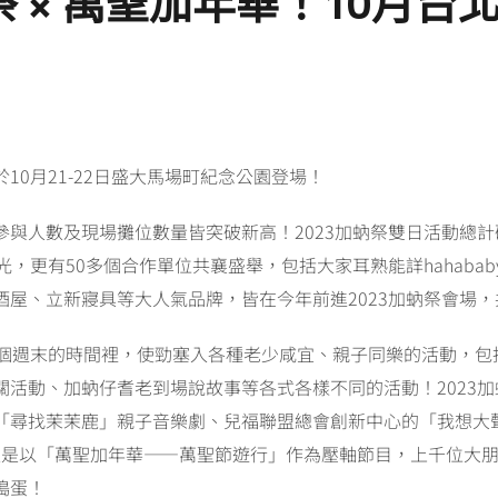
 × 萬聖加年華！10月
台
0月21-22日盛大馬場町紀念公園登場！
與人數及現場攤位數量皆突破新高！2023加蚋祭雙日活動總計
，更有50多個合作單位共襄盛舉，包括大家耳熟能詳hahaba
酒屋、立新寢具等
大人氣品牌，皆在今年前進2023加蚋祭會場
一個週末的時間裡，使勁塞入各種老少咸宜、親子同樂的活動，包
活動、加蚋仔耆老到場說故事等各式各樣不同的活動！2023
「尋找茉茉鹿」親子音樂劇、兒福聯盟總會創新中心的「我想大
天更是以「萬聖加年華——萬聖節遊行」作為壓軸節目，上千位大
搗蛋！