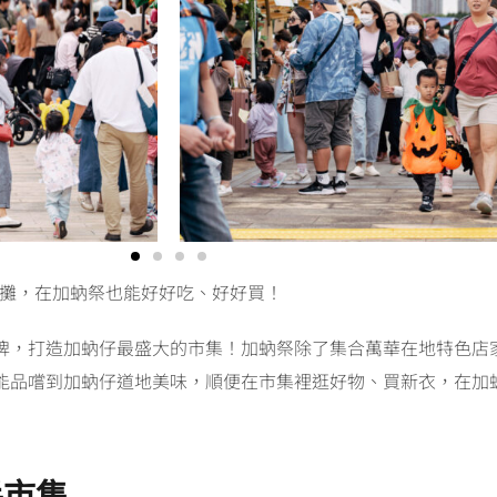
百攤，在加蚋祭也能好好吃、好好買！
牌，打造加蚋仔最盛大的市集！加蚋祭除了集合萬華在地特色店
能品嚐到加蚋仔道地美味，順便在市集裡逛好物、買新衣，在加
手市集