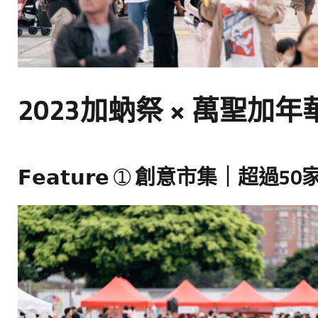
2023加蚋祭 × 萬聖加年
𝗙𝗲𝗮𝘁𝘂𝗿𝗲 ➀
創意市集｜超過50