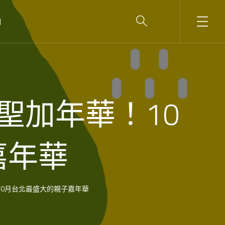
們
萬聖加年華！10
嘉年華
！10月台北最盛大的親子嘉年華