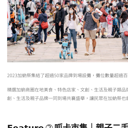
2023加蚋祭集結了超過50家品牌到場設攤，攤位數量超過
精選加蚋商圈在地美食、特色店家、文創、生活及親子類品
創、生活及親子品牌一同到場共襄盛舉，讓民眾在加蚋祭也
𝗙𝗲𝗮𝘁𝘂𝗿𝗲 ➁
呱卡市集｜親子二