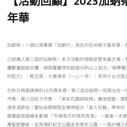
【活動回顧】2023加蚋祭
年華
加蚋祭，一個以南萬華「加蚋仔」為名的在地親子嘉年華，於1
已經邁入第三屆的加蚋祭，本次活動的規模是歷來最大場，參
攤數量超過百攤、網路聲量得到超過50則以上貼文／報導曝光
的配方）、眠豆腐、大春煉皂（一心一皂）、家吶子台式居
在秋日微風拂拂的10月週末裡，第三屆加蚋祭一如既往在
市集、第六回呱卡市集、「茉莉花園探險隊」實境遊戲、闖關
場表演節目，譬如由期間限定樂隊組合「音人兒藝」帶來的
圖書館英語繪本劇場 「市場南方的微笑角落」 。最後一
萬聖節變裝，從馬場町紀念公園走到青年公園，一路討糖又